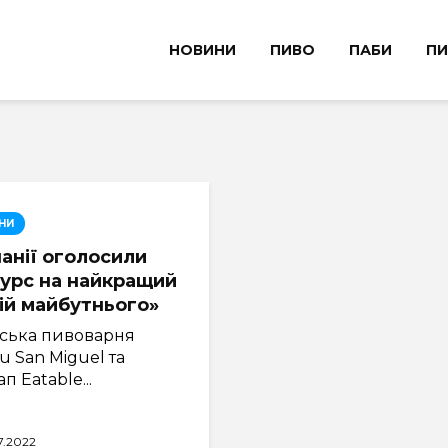
НОВИНИ
ПИВО
ПАБИ
ПИ
НИ
панії оголосили
урс на найкращий
ій майбутнього»
нська пивоварня
 San Miguel та
п Eatable...
7.2022