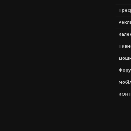
Прес
Рекла
Кале
Пивн
Дошк
Фору
Мобі
КОНТ