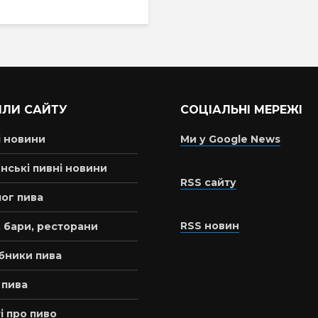
ІЛИ САЙТУ
СОЦІАЛЬНІ МЕРЕЖІ
і новини
Ми у Google News
нські пивні новини
RSS сайту
ог пива
RSS новин
 бари, ресторани
бники пива
 пива
і про пиво