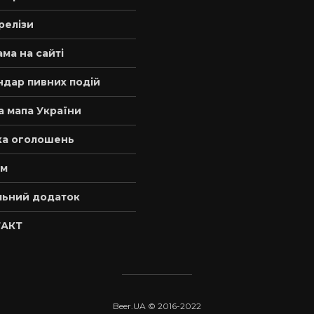
релізи
ма на сайті
ндар пивних подій
а мапа України
а оголошень
м
льний додаток
АКТ
Beer.UA © 2016-2022