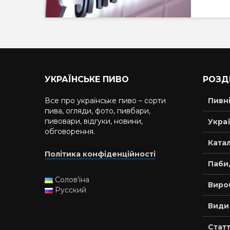
УКРАЇНСЬКЕ ПИВО
РОЗД
Все про українське пиво – сорти
Пивн
пива, огляди, фото, пивбари,
пивовари, відгуки, новини,
Украї
обговорення.
Катал
Політика конфіденційності
Паби,
Солов'їна
Виро
Русский
Види
Статт