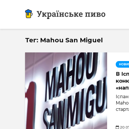
Тег: Mahou San Miguel
НОВИ
В Іс
конк
«нап
Іспа
Mahou
старта
20.0