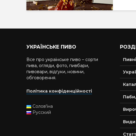
УКРАЇНСЬКЕ ПИВО
РОЗД
Все про українське пиво – сорти
Пивн
пива, огляди, фото, пивбари,
пивовари, відгуки, новини,
Украї
обговорення.
Катал
Політика конфіденційності
Паби,
Солов'їна
Виро
Русский
Види
Статт