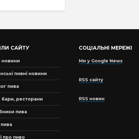
ІЛИ САЙТУ
СОЦІАЛЬНІ МЕРЕЖІ
і новини
Ми у Google News
нські пивні новини
RSS сайту
ог пива
RSS новин
 бари, ресторани
бники пива
 пива
і про пиво