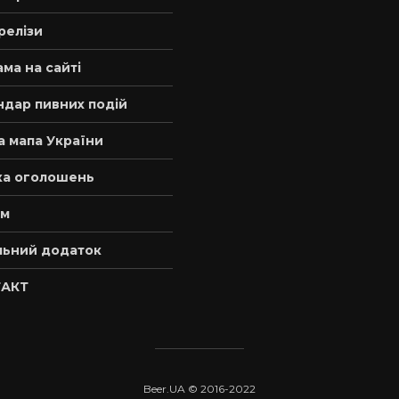
релізи
ма на сайті
ндар пивних подій
а мапа України
а оголошень
м
льний додаток
АКТ
Beer.UA © 2016-2022