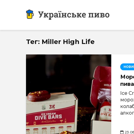
Тег: Miller High Life
НОВИ
Моро
пива
Ice C
мороз
кола
алког
23.0