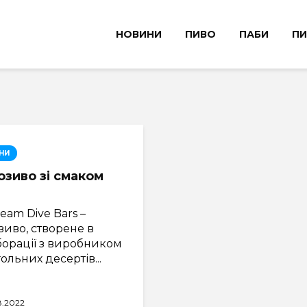
НОВИНИ
ПИВО
ПАБИ
ПИ
НИ
зиво зі смаком
ream Dive Bars –
иво, створене в
борації з виробником
ольних десертів...
8.2022