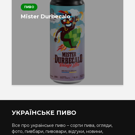
ПИВО
Mister Durbecalo
УКРАЇНСЬКЕ ПИВО
Все про українське пиво – сорти пива, огляди,
фото, пивбари, пивовари, відгуки, новини,