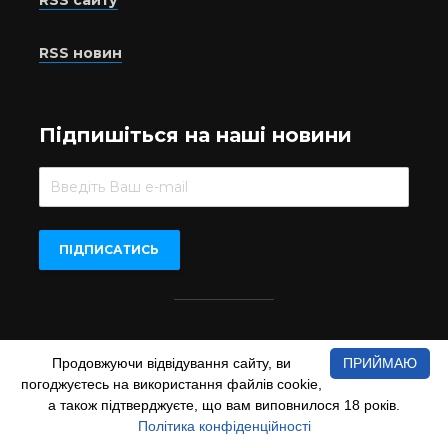
RSS сайту
RSS новин
Підпишіться на наші новини
Beer.UA © 2016-2022
Продовжуючи відвідування сайту, ви
ПРИЙМАЮ
При копіюванні матеріалів з сайту обов'язкове пряме
погоджуєтесь на використання файлів cookie,
відкрите для пошукових систем гіперпосилання на сайт
а також підтверджуєте, що вам виповнилося 18 років.
www.beer.ua
Політика конфіденційності