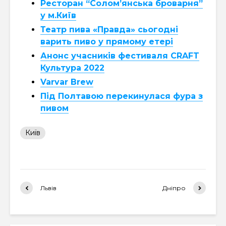
Ресторан “Солом’янська броварня”
у м.Київ
Театр пива «Правда» сьогодні
варить пиво у прямому етері
Анонс учасників фестиваля CRAFT
Культура 2022
Varvar Brew
Під Полтавою перекинулася фура з
пивом
Київ
Львів
Дніпро