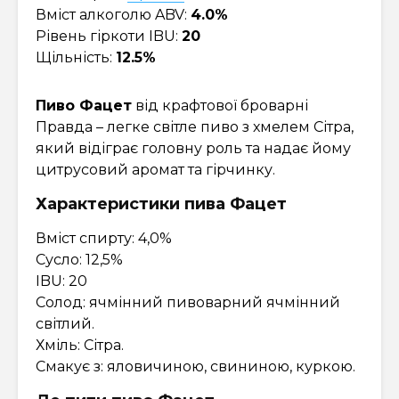
Вміст алкоголю ABV:
4.0%
Рівень гіркоти IBU:
20
Щільність:
12.5%
Пиво Фацет
від крафтової броварні
Правда – легке світле пиво з хмелем Сітра,
який відіграє головну роль та надає йому
цитрусовий аромат та гірчинку.
Характеристики пива Фацет
Вміст спирту: 4,0%
Сусло: 12,5%
IBU: 20
Солод: ячмінний пивоварний ячмінний
світлий.
Хміль: Сітра.
Смакує з: яловичиною, свининою, куркою.