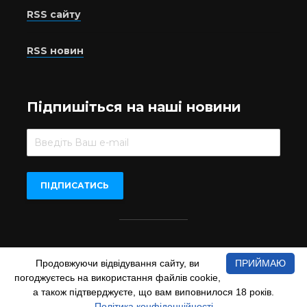
RSS сайту
RSS новин
Підпишіться на наші новини
Beer.UA © 2016-2022
Продовжуючи відвідування сайту, ви
ПРИЙМАЮ
При копіюванні матеріалів з сайту обов'язкове пряме
погоджуєтесь на використання файлів cookie,
відкрите для пошукових систем гіперпосилання на сайт
а також підтверджуєте, що вам виповнилося 18 років.
www.beer.ua
Політика конфіденційності