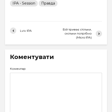
IPA - Session
Правда
Бій триває стільки,
Lviv IPA
скільки потрібно
(Micro IPA)
Коментувати
Коментар