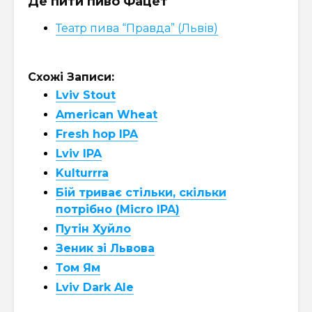
Де пити пиво Фацет
Театр пива “Правда” (Львів)
Схожі Записи:
Lviv Stout
American Wheat
Fresh hop IPA
Lviv IPA
Kulturrra
Бій триває стільки, скільки
потрібно (Micro IPA)
Путін Хуйло
Зеник зі Львова
Том Ям
Lviv Dark Ale