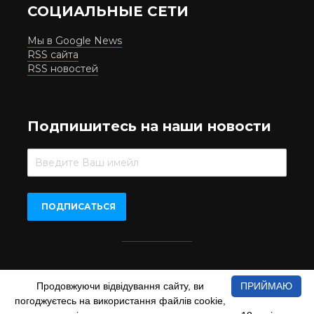
СОЦИАЛЬНЫЕ СЕТИ
Мы в Google News
RSS сайта
RSS новостей
Подпишитесь на наши новости
Beer.UA © 2016-2022
Продовжуючи відвідування сайту, ви
ПРИЙМАЮ
При копіюванні матеріалів з сайту обов'язкове пряме
погоджуєтесь на використання файлів cookie,
відкрите для пошукових систем гіперпосилання на сайт