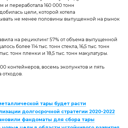
ем и переработала 160 000 тонн
добилась цели, которой хотела
атывать не менее половины выпущенной на рынок
правила на рециклинг 57% от объема выпущенной
лось более 114 тыс. тонн стекла, 16,5 тыс. тонн
 тыс. тонн пленки и 18,5 тыс. тонн макулатуры.
800 контейнеров, восемь экопунктов и пять
 отходов.
металлической тары будет расти
ализации долгосрочной стратегии 2020-2022
тановили фандоматы для сбора тары
ла новые цели в области устойчивого развития