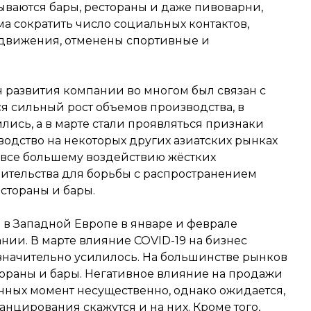
ываются бары, рестораны и даже пивоварни,
 сократить число социальных контактов,
едвижения, отменены спортивные и
н развития компании во многом был связан с
я сильный рост объемов производства, в
лись, а в марте стали проявляться признаки
одство на некоторых других азиатских рынках
 все большему воздействию жёстких
вительства для борьбы с распространением
естораны и бары.
g в Западной Европе в январе и феврале
ии. В марте влияние COVID-19 на бизнес
начительно усилилось. На большинстве рынков
тораны и бары. Негативное влияние на продажи
анных момент несущественно, однако ожидается,
анцирования скажутся и на них. Кроме того,