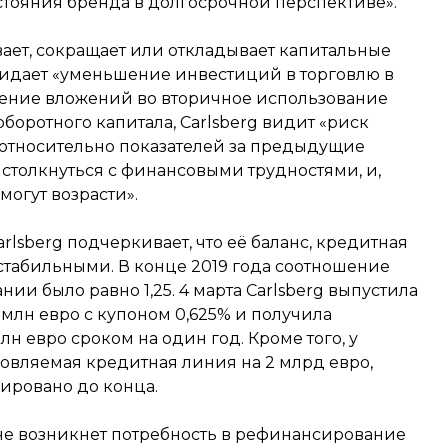
стояния бренда в долгосрочной перспективе».
вает, сокращает или откладывает капитальные
ожидает «уменьшение инвестиций в торговлю в
ащение вложений во вторичное использование
оборотного капитала, Carlsberg видит «риск
 относительно показателей за предыдущие
 столкнуться с финансовыми трудностями, и,
могут возрасти».
rlsberg подчеркивает, что её баланс, кредитная
стабильными. В конце 2019 года соотношение
ии было равно 1,25. 4 марта Carlsberg выпустила
 млн евро с купоном 0,625% и получила
н евро сроком на один год. Кроме того, у
овляемая кредитная линия на 2 млрд евро,
ировано до конца.
 не возникнет потребность в рефинансирование