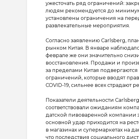
ужесточать ряд ограничений: закр
людям рекомендуется до минимума
установлены ограничения на пер
развлекательные мероприятия.
Согласно заявлению Carlsberg, пла
рынком Китая. В январе наблюдалс
феврале же они значительно снизи
восстановления. Продажи и произв
за пределами Китая подвергаются
ограничений, которые вводят пра
COVID-19, сильнее всех страдают р
Показатели деятельности Carlsber
соответствовали ожиданиям компан
датской пивоваренной компании з
основной удар приходится на рес
в магазинах и супермаркетах на д
что последствия социального дист