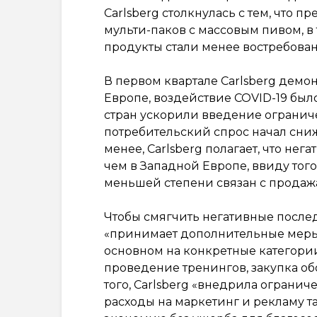
Carlsberg столкнулась с тем, что 
мульти-паков с массовым пивом, 
продукты стали менее востребован
В первом квартале Carlsberg демо
Европе, воздействие COVID-19 был
стран ускорили введение ограниче
потребительский спрос начал сниж
менее, Carlsberg полагает, что не
чем в Западной Европе, ввиду того
меньшей степени связан с продажа
Чтобы смягчить негативные последс
«принимает дополнительные меры
основном на конкретные категории
проведение тренингов, закупка об
того, Carlsberg «внедрила огранич
расходы на маркетинг и рекламу т