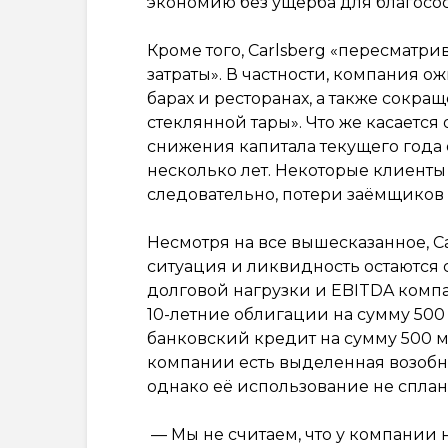
экономию без ущерба для благосо
Кроме того, Carlsberg «пересматри
затраты». В частности, компания 
барах и ресторанах, а также сокр
стеклянной тары». Что же касается 
снижения капитала текущего года
несколько лет. Некоторые клиенты
следовательно, потери заёмщиков 
Несмотря на все вышесказанное, Ca
ситуация и ликвидность остаются 
долговой нагрузки и EBITDA компан
10-летние облигации на сумму 500
банковский кредит на сумму 500 мл
компании есть выделенная возобн
однако её использование не сплан
— Мы не считаем, что у компании