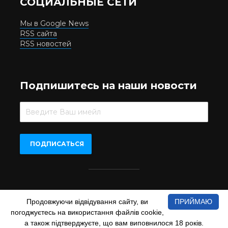
СОЦИАЛЬНЫЕ СЕТИ
Мы в Google News
RSS сайта
RSS новостей
Подпишитесь на наши новости
Beer.UA © 2016-2022
Продовжуючи відвідування сайту, ви
ПРИЙМАЮ
При копіюванні матеріалів з сайту обов'язкове пряме
погоджуєтесь на використання файлів cookie,
відкрите для пошукових систем гіперпосилання на сайт
www.beer.ua
а також підтверджуєте, що вам виповнилося 18 років.