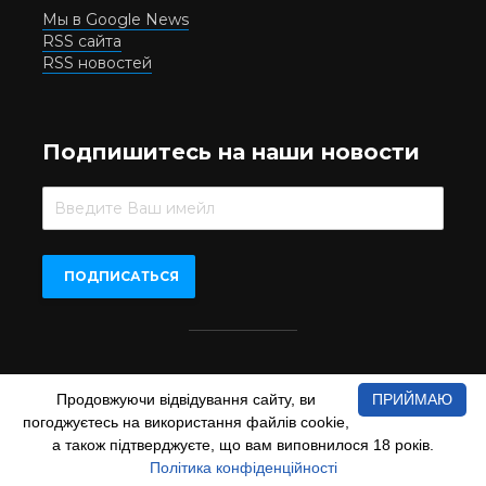
Мы в Google News
RSS сайта
RSS новостей
Подпишитесь на наши новости
Beer.UA © 2016-2022
Продовжуючи відвідування сайту, ви
ПРИЙМАЮ
При копіюванні матеріалів з сайту обов'язкове пряме
погоджуєтесь на використання файлів cookie,
відкрите для пошукових систем гіперпосилання на сайт
www.beer.ua
а також підтверджуєте, що вам виповнилося 18 років.
Політика конфіденційності