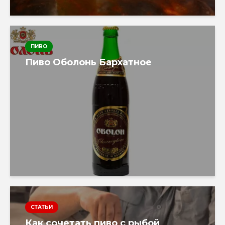
ПИВО
Пиво Оболонь Бархатное
СТАТЬИ
Как сочетать пиво с рыбой