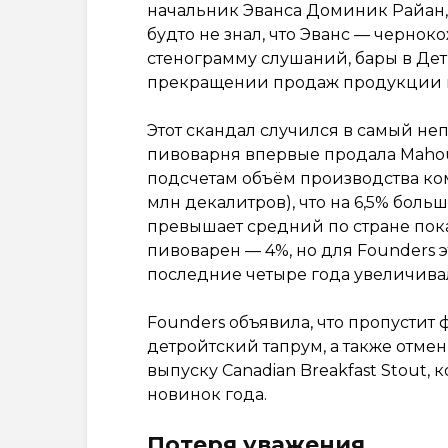
начальник Эванса Доминик Райан,
будто не знал, что Эванс — чернок
стенограмму слушаний, бары в Дет
прекращении продаж продукции 
Этот скандал случился в самый неп
пивоварня впервые продала Maho
подсчетам объём производства ком
млн декалитров), что на 6,5% боль
превышает средний по стране пок
пивоварен — 4%, но для Founders 
последние четыре года увеличивал
Founders объявила, что пропустит 
детройтский тапрум, а также отм
выпуску Canadian Breakfast Stout,
новинок года.
Потеря уважения