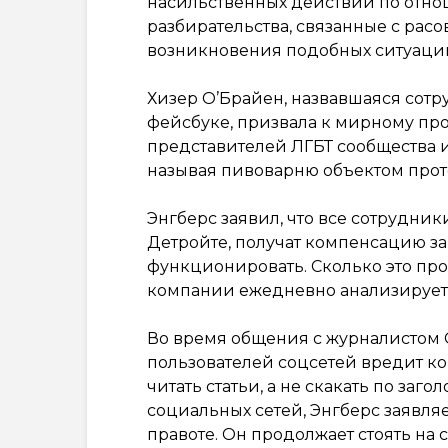
насильственных действий по отно
разбирательства, связанные с рас
возникновения подобных ситуаци
Хизер О’Брайен, назвавшаяся сотр
фейсбуке, призвала к мирному пр
представителей ЛГБТ сообщества и
называя пивоварню объектом проте
Энгберс заявил, что все сотрудник
Детройте, получат компенсацию за 
функционировать. Сколько это про
компании ежедневно анализирует
Во время общения с журналистом 
пользователей соцсетей вредит ко
читать статьи, а не скакать по за
социальных сетей, Энгберс заявляе
правоте. Он продолжает стоять на с