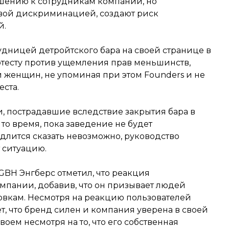
шению к сотрудникам компании, но
овой дискриминацией, создают риск
й.
удницей детройтского бара на своей странице в
отесту против ущемления прав меньшинств,
 женщин, не упоминая при этом Founders и не
ста.
и, пострадавшие вследствие закрытия бара в
то время, пока заведение не будет
длится сказать невозможно, руководство
 ситуацию.
GBH Энгберс отметил, что реакция
мпании, добавив, что он призывает людей
головкам. Несмотря на реакцию пользователей
т, что бренд силен и компания уверена в своей
воем несмотря на то, что его собственная