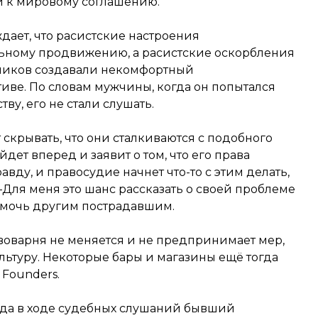
и к мировому соглашению.
дает, что расистские настроения
ьному продвижению, а расистские оскорбления
дников создавали некомфортный
иве. По словам мужчины, когда он попытался
ву, его не стали слушать.
скрывать, что они сталкиваются с подобного
дет вперед и заявит о том, что его права
вду, и правосудие начнет что-то с этим делать,
—Для меня это шанс рассказать о своей проблеме
омочь другим пострадавшим.
воварня не меняется и не предпринимает мер,
ьтуру. Некоторые бары и магазины ещё тогда
Founders.
огда в ходе судебных слушаний бывший