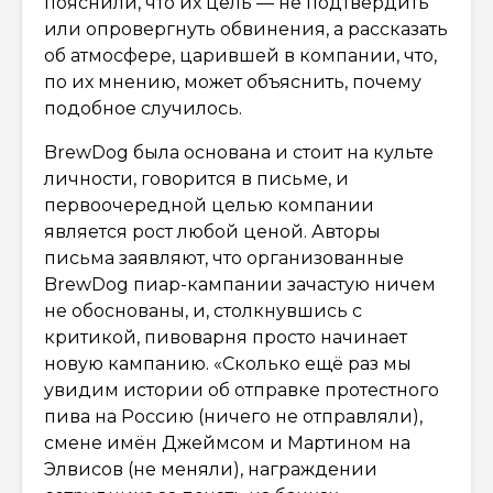
пояснили, что их цель — не подтвердить
или опровергнуть обвинения, а рассказать
об атмосфере, царившей в компании, что,
по их мнению, может объяснить, почему
подобное случилось.
BrewDog была основана и стоит на культе
личности, говорится в письме, и
первоочередной целью компании
является рост любой ценой. Авторы
письма заявляют, что организованные
BrewDog пиар-кампании зачастую ничем
не обоснованы, и, столкнувшись с
критикой, пивоварня просто начинает
новую кампанию. «Сколько ещё раз мы
увидим истории об отправке протестного
пива на Россию (ничего не отправляли),
смене имён Джеймсом и Мартином на
Элвисов (не меняли), награждении