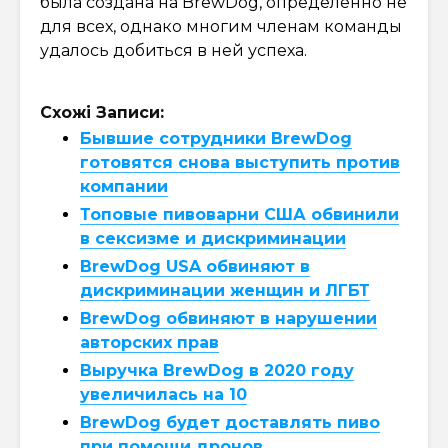
была создана на BrewDog, определённо не
для всех, однако многим членам команды
удалось добиться в ней успеха.
Схожі Записи:
Бывшие сотрудники BrewDog
готовятся снова выступить против
компании
Топовые пивоварни США обвинили
в сексизме и дискриминации
BrewDog USA обвиняют в
дискриминации женщин и ЛГБТ
BrewDog обвиняют в нарушении
авторских прав
Выручка BrewDog в 2020 году
увеличилась на 10
BrewDog будет доставлять пиво
при помощи дронов