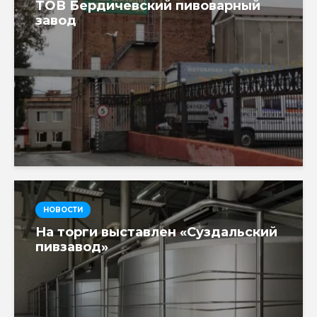
ТОВ Бердичевский пивоварный
завод
НОВОСТИ
На торги выставлен «Суздальский
пивзавод»