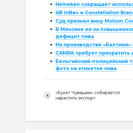
Heineken сокращает использ
AB InBev и Constellation Br
Суд признал вину Molson Co
В Мексике из-за повышенног
дефицит пива
На производстве «Балтики»
CAMRA требует прекратить 
Бельгийский полицейский тр
фото на этикетке пива
«Букет Чувашии» собирается
нарастить экспорт