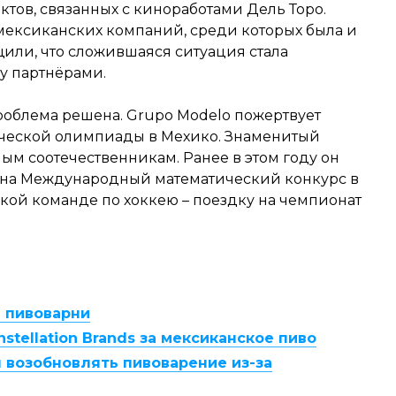
ктов, связанных с киноработами Дель Торо.
ексиканских компаний, среди которых была и
или, что сложившаяся ситуация стала
у партнёрами.
роблема решена. Grupo Modelo пожертвует
ической олимпиады в Мехико. Знаменитый
ым соотечественникам. Ранее в этом году он
 на Международный математический конкурс в
ой команде по хоккею – поездку на чемпионат
и пивоварни
nstellation Brands за мексиканское пиво
 возобновлять пивоварение из-за