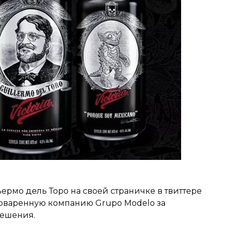
рмо дель Торо на своей страничке в твиттере
оваренную компанию Grupo Modelo за
решения.