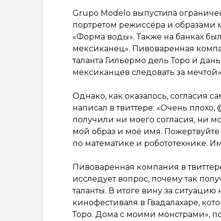
Grupo Modelo выпустила ограничен
портретом режиссёра и образами 
«Форма воды». Также на банках бы
мексиканец». Пивоваренная компан
таланта Гильермо дель Торо и дань
мексиканцев следовать за мечтой»
Однако, как оказалось, согласия с
написал в твиттере: «Очень плохо, 
получили ни моего согласия, ни 
мой образ и моё имя. Пожертвуй
по математике и робототехнике. Им
Пивоваренная компания в твиттере 
исследует вопрос, почему так пол
таланты. В итоге вину за ситуаци
кинофестиваля в Гвадалахаре, кот
Торо. Дома с моими монстрами», п