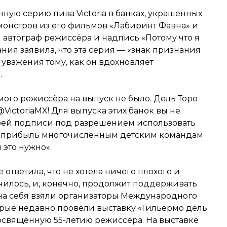
ную серию пива Victoria в банках, украшенных
монстров из его фильмов «Лабиринт Фавна» и
л автограф режиссёра и надпись «Потому что я
ия заявила, что эта серия — «знак признания
 уважения тому, как он вдохновляет
.
амого режиссёра на выпуск не было. Дель Торо
@VictoriaMX! Для выпуска этих банок вы не
моей подписи под разрешением использовать
те прибыль многочисленным детским командам
 это нужно».
ответила, что не хотела ничего плохого и
училось, и, конечно, продолжит поддерживать
ю на себя взяли организаторы Международного
орые недавно провели выставку «Гильермо дель
освящённую 55-летию режиссёра. На выставке