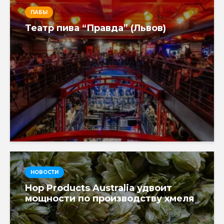
ПАБЫ
Театр пива “Правда” (Львов)
НОВОСТИ
Hop Products Australia удвоит
мощности по производству хмеля