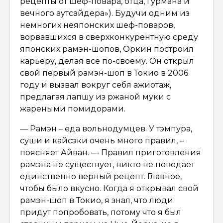
рецепты от шеф-повара, отца, гурмана и
вечного аутсайдера»). Будучи одним из
немногих неяпонских шеф-поваров,
ворвавшихся в сверхконкурентную среду
японских рамэн-шопов, Оркин построил
карьеру, делая всё по-своему. Он открыл
свой первый рамэн-шоп в Токио в 2006
году и вызвал вокруг себя ажиотаж,
предлагая лапшу из ржаной муки с
жареными помидорами.
— Рамэн – еда вольнодумцев. У тэмпура,
суши и кайсэки очень много правил, –
поясняет Айван. — Правил приготовления
рамэна не существует, никто не поведает
единственно верный рецепт. Главное,
чтобы было вкусно. Когда я открывал свой
рамэн-шоп в Токио, я знал, что люди
придут попробовать, потому что я был