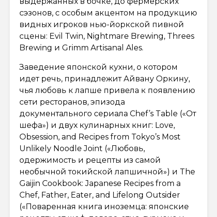
выдержанных в бочке, до фермерских
сэзонов, с особым акцентом на продукцию
видных игроков нью-йоркской пивной
сцены: Evil Twin, Nightmare Brewing, Threes
Brewing и Grimm Artisanal Ales.
Заведение японской кухни, о котором
идет речь, принадлежит Айвану Оркину,
чья любовь к лапше привела к появлению
сети ресторанов, эпизода
документального сериала Chef’s Table («От
шефа») и двух кулинарных книг: Love,
Obsession, and Recipes from Tokyo’s Most
Unlikely Noodle Joint («Любовь,
одержимость и рецепты из самой
необычной токийской лапшичной») и The
Gaijin Cookbook: Japanese Recipes from a
Chef, Father, Eater, and Lifelong Outsider
(«Поваренная книга иноземца: японские