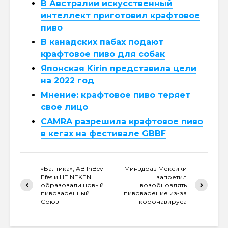
В Австралии искусственный
интеллект приготовил крафтовое
пиво
В канадских пабах подают
крафтовое пиво для собак
Японская Kirin представила цели
на 2022 год
Мнение: крафтовое пиво теряет
свое лицо
CAMRA разрешила крафтовое пиво
в кегах на фестивале GBBF
«Балтика», АB InBev
Минздрав Мексики
Efes и HEINEKEN
запретил
образовали новый
возобновлять
пивоваренный
пивоварение из-за
Союз
коронавируса