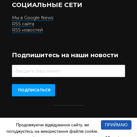
СОЦИАЛЬНЫЕ СЕТИ
Мы в Google News
RSS сайта
RSS новостей
Подпишитесь на наши новости
Beer.UA © 2016-2022
Продовжуючи відвідування сайту, ви
ПРИЙМАЮ
При копіюванні матеріалів з сайту обов'язкове пряме
погоджуєтесь на використання файлів cookie,
відкрите для пошукових систем гіперпосилання на сайт