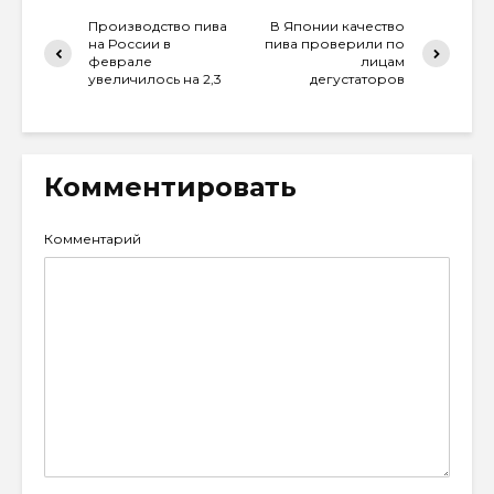
Производство пива
В Японии качество
на России в
пива проверили по
феврале
лицам
увеличилось на 2,3
дегустаторов
Комментировать
Комментарий