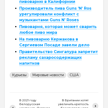
пивоварню в Калифорнии
Производитель пива Guns ’N’ Ros
урегулировали конфликт с
музыкантами Guns N’ Roses
Пивоварня, которая может сварить
любое пиво мира
На пивоварню Кержакова в
Сергиевом Посаде завели дело
Правительство Сингапура запретит
рекламу сахаросодержащих
напитков
Курьезы
Мировые новости
США
В 2021 году
В Британии хотят
белорусская
увеличить крепость
компания «Лидское
безалкогольного