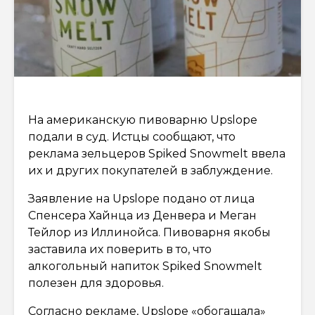
На американскую пивоварню Upslope
подали в суд. Истцы сообщают, что
реклама зельцеров Spiked Snowmelt ввела
их и других покупателей в заблуждение.
Заявление на Upslope подано от лица
Спенсера Хайнца из Денвера и Меган
Тейлор из Иллинойса. Пивоварня якобы
заставила их поверить в то, что
алкогольный напиток Spiked Snowmelt
полезен для здоровья.
Согласно рекламе, Upslope «обогащала»