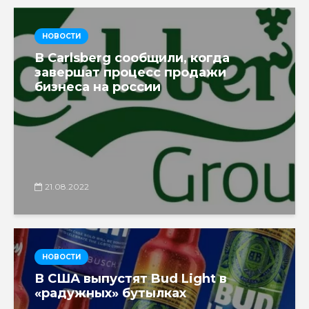
НОВОСТИ
В Carlsberg сообщили, когда
завершат процесс продажи
бизнеса на россии
21.08.2022
НОВОСТИ
В США выпустят Bud Light в
«радужных» бутылках