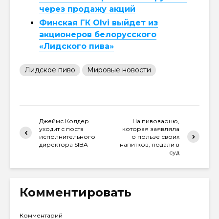
через продажу акций
Финская ГК Olvi выйдет из
акционеров белорусского
«Лидского пива»
Лидское пиво
Мировые новости
Джеймс Колдер
На пивоварню,
уходит с поста
которая заявляла
исполнительного
о пользе своих
директора SIBA
напитков, подали в
суд
Комментировать
Комментарий