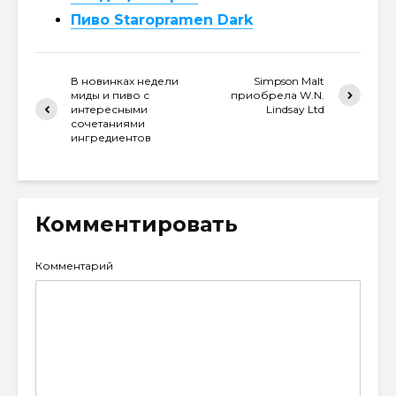
Пиво Staropramen Dark
В новинках недели
Simpson Malt
миды и пиво с
приобрела W.N.
интересными
Lindsay Ltd
сочетаниями
ингредиентов
Комментировать
Комментарий