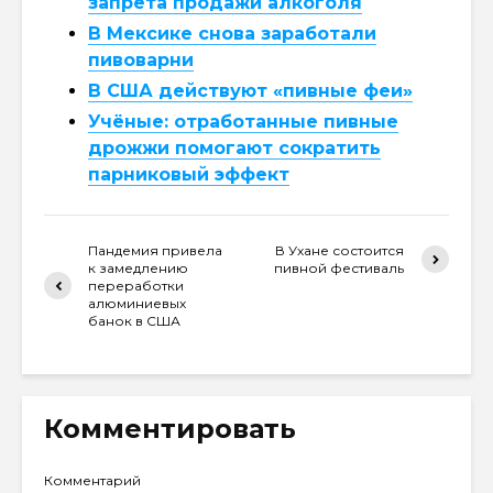
запрета продажи алкоголя
В Мексике снова заработали
пивоварни
В США действуют «пивные феи»
Учёные: отработанные пивные
дрожжи помогают сократить
парниковый эффект
Пандемия привела
В Ухане состоится
к замедлению
пивной фестиваль
переработки
алюминиевых
банок в США
Комментировать
Комментарий