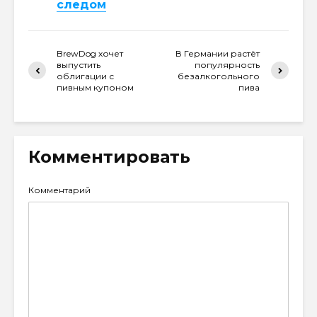
следом
BrewDog хочет
В Германии растёт
выпустить
популярность
облигации с
безалкогольного
пивным купоном
пива
Комментировать
Комментарий