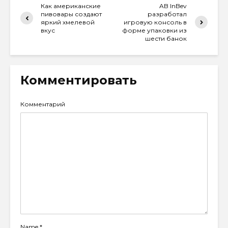
Как американские
AB InBev
пивовары создают
разработал
яркий хмелевой
игровую консоль в
вкус
форме упаковки из
шести банок
Комментировать
Комментарий
Name
*