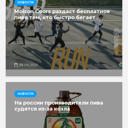
НОВОСТИ
Molson Coors раздаст бесплатное
пиво тем, кто быстро бегает
08.04.2021
НОВОСТИ
На россии производители пива
судятся из-за козла