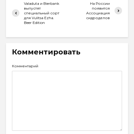
Valaduta и Bierbank
На России
выпустят
появится
специальный сорт
Ассоциация
для Vulitsa Ezha.
сидроделов
Beer Edition
Комментировать
Комментарий