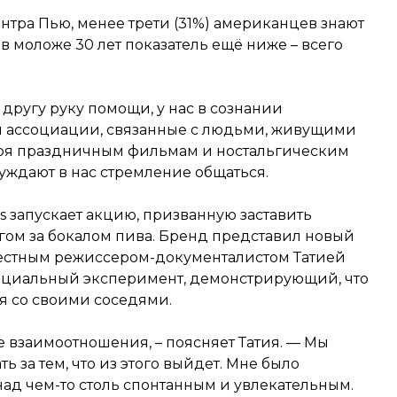
тра Пью, менее трети (31%) американцев знают
в моложе 30 лет показатель ещё ниже – всего
 другу руку помощи, у нас в сознании
и ассоциации, связанные с людьми, живущими
аря праздничным фильмам и ностальгическим
уждают в нас стремление общаться.
s запускает акцию, призванную заставить
гом за бокалом пива. Бренд представил новый
вестным режиссером-документалистом Татией
социальный эксперимент, демонстрирующий, что
я со своими соседями.
 взаимоотношения, – поясняет Татия. — Мы
ь за тем, что из этого выйдет. Мне было
s над чем-то столь спонтанным и увлекательным.