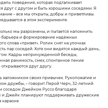
одель поведения, которая подталкивает
ся друг с другом и быть хорошими соседями. Я
мание – все мы открыты, добры и приветливы.
лядывается в этом эксперименте.
колько мы разрознены, и пытается напомнить
о барьера и формирование надёжных
го слова «привет». Ролик снят на улочках
сть пар соседей. Хотя они видятся каждый день,
ругом. Кадры непринужденной беседы,
ная ранимость, смех, спонтанное пение
 открываются друг другу.
ть заложником своих привычек. Рукопожатие и
лом дружбы, – говорит Лерой Черч, 32-летний
м соседом Джейком Руссо благодаря
й и Джейк планируют поддерживать дружеские
 караоке.