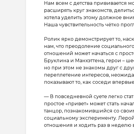
Нам всем с детства прививается м
расширять круг знакомств, делить
хотела уделить этому должное вни
Наша чувствительность чётко прог
Ролик ярко демонстрирует то, нас
нам, что преодоление социальног
отношений может начаться с просто
Бруклина и Манхэттена, герои – ше
но при этом не знакомы друг с д
переплетение интересов, неожидан
показывают то, как соседи впервые
— В повседневной суете легко ста
простое «привет» может стать нача
танцор, познакомившийся со свои
социальному эксперименту. Леро
отношения и ходить раз в неделю в