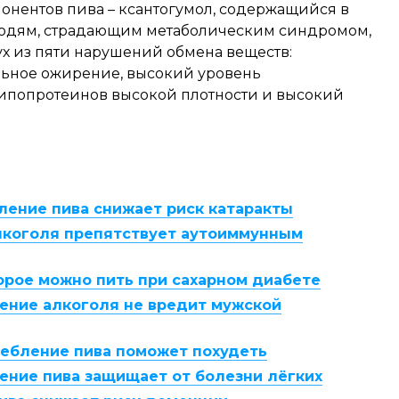
понентов пива – ксантогумол, содержащийся в
людям, страдающим метаболическим синдромом,
х из пяти нарушений обмена веществ:
ьное ожирение, высокий уровень
ипопротеинов высокой плотности и высокий
ление пива снижает риск катаракты
лкоголя препятствует аутоиммунным
орое можно пить при сахарном диабете
ение алкоголя не вредит мужской
ребление пива поможет похудеть
ение пива защищает от болезни лёгких