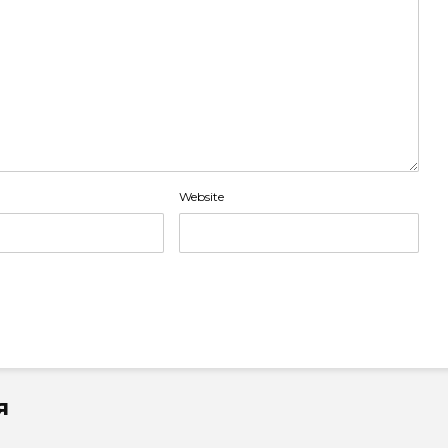
Website
я