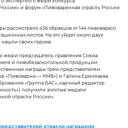
о экспертного жюри конкурса
оссии» и форум «Пивоваренная отрасль России
ри рассмотрело 436 образцов от 144 пивоварен)
тационных листов. На это уйдет около двух
 нашли своих героев.
ого жюри председатель правления Союза
хмеля и пивобезалкогольной продукции
ственные награды трём представителям
ор «Пивоварни — КМВ») и Галина Ермолаева
брожения «Группа БАС», научный редактор
нность») получили золотые медали
ной отрасли России».
представителей отрасли наградили