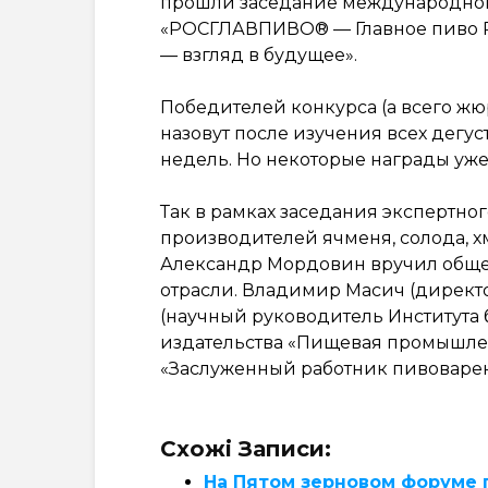
прошли заседание международног
«РОСГЛАВПИВО® — Главное пиво Р
— взгляд в будущее».
Победителей конкурса (а всего жю
назовут после изучения всех дегус
недель. Но некоторые награды уже
Так в рамках заседания экспертн
производителей ячменя, солода, 
Александр Мордовин вручил обще
отрасли. Владимир Масич (директ
(научный руководитель Института 
издательства «Пищевая промышле
«Заслуженный работник пивоварен
Схожі Записи:
На Пятом зерновом форуме 