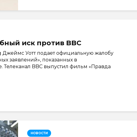
ебный иск против BBC
g Джеймс Уотт подает официальную жалобу
ных заявлений», показанных в
е. Телеканал BBC выпустил фильм «Правда
НОВОСТИ