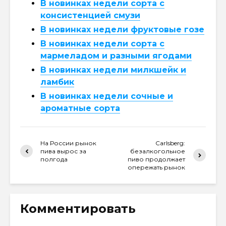
В новинках недели сорта с
консистенцией смузи
В новинках недели фруктовые гозе
В новинках недели сорта с
мармеладом и разными ягодами
В новинках недели милкшейк и
ламбик
В новинках недели сочные и
ароматные сорта
На России рынок
Carlsberg:
пива вырос за
безалкогольное
полгода
пиво продолжает
опережать рынок
Комментировать