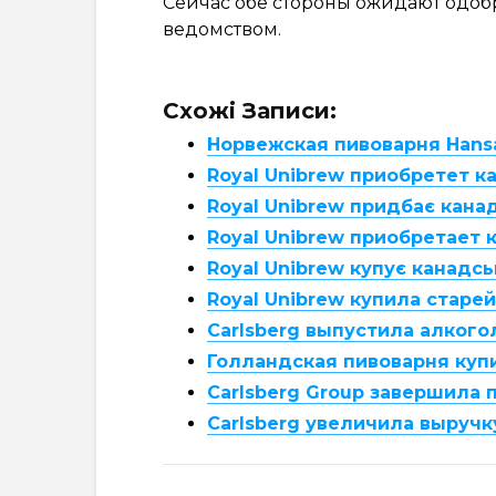
Сейчас обе стороны ожидают одо
ведомством.
Схожі Записи:
Норвежская пивоварня Hans
Royal Unibrew приобретет 
Royal Unibrew придбає кан
Royal Unibrew приобретает
Royal Unibrew купує канадс
Royal Unibrew купила стар
Carlsberg выпустила алкого
Голландская пивоварня куп
Carlsberg Group завершила 
Carlsberg увеличила выручк