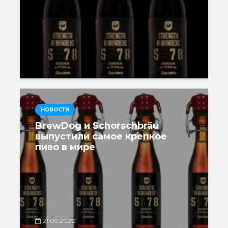
НОВОСТИ
BrewDog и Schorschbräu
выпустили самое крепкое
пиво в мире
21.09.2020