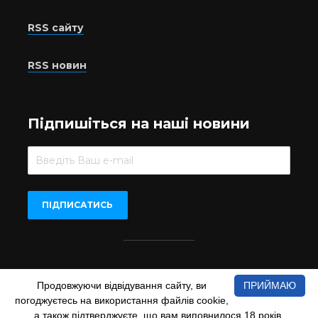
RSS сайту
RSS новин
Підпишіться на наші новини
Beer.UA © 2016-2022
Продовжуючи відвідування сайту, ви
ПРИЙМАЮ
При копіюванні матеріалів з сайту обов'язкове пряме
погоджуєтесь на використання файлів cookie,
відкрите для пошукових систем гіперпосилання на сайт
а також підтверджуєте, що вам виповнилося 18 років.
www.beer.ua