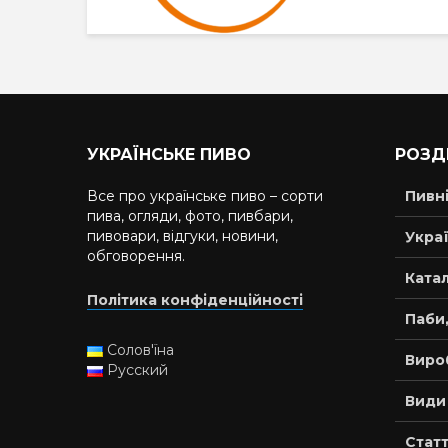
УКРАЇНСЬКЕ ПИВО
РОЗД
Все про українське пиво – сорти
Пивн
пива, огляди, фото, пивбари,
пивовари, відгуки, новини,
Украї
обговорення.
Катал
Політика конфіденційності
Паби,
Солов'їна
Виро
Русский
Види
Статт