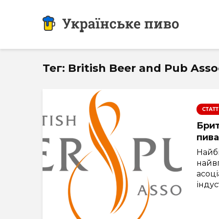
Тег: British Beer and Pub Asso
СТАТТ
Брит
пива
Найб
найв
асоці
індуст