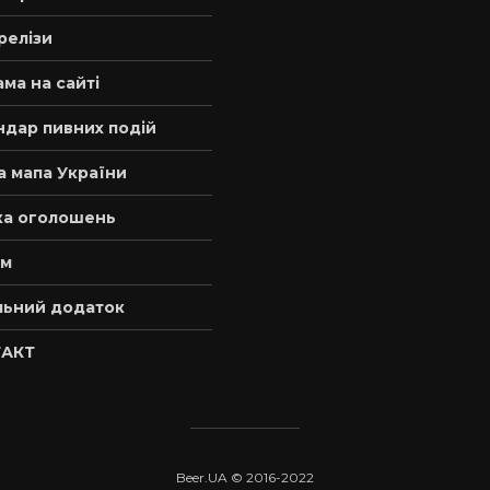
релізи
ма на сайті
ндар пивних подій
а мапа України
а оголошень
м
льний додаток
АКТ
Beer.UA © 2016-2022