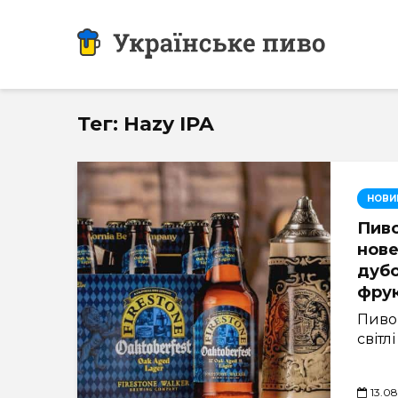
Тег: Hazy IPA
НОВИ
Пиво
нове
дубо
фрук
Пиво 
світл
13.0