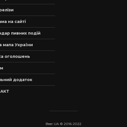
релізи
ма на сайті
ндар пивних подій
а мапа України
а оголошень
м
льний додаток
АКТ
Beer.UA © 2016-2022