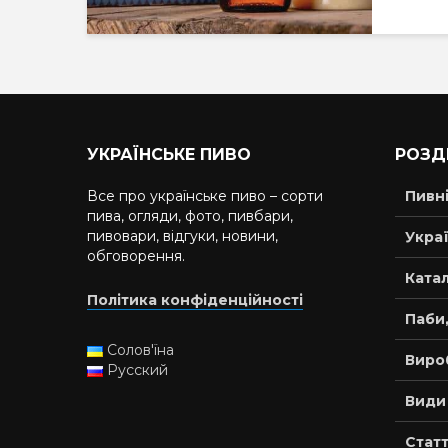
УКРАЇНСЬКЕ ПИВО
РОЗД
Все про українське пиво – сорти
Пивн
пива, огляди, фото, пивбари,
пивовари, відгуки, новини,
Украї
обговорення.
Катал
Політика конфіденційності
Паби,
Солов'їна
Виро
Русский
Види
Статт