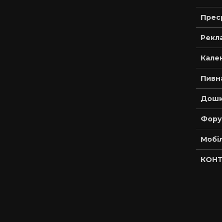
Прес
Рекла
Кале
Пивн
Дошк
Фору
Мобі
КОНТ