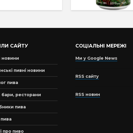
ІЛИ САЙТУ
СОЦІАЛЬНІ МЕРЕЖІ
і новини
Ми у Google News
нські пивні новини
RSS сайту
ог пива
RSS новин
 бари, ресторани
бники пива
 пива
і про пиво