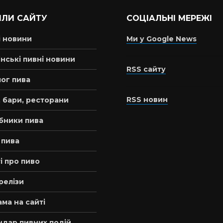
ІЛИ САЙТУ
СОЦІАЛЬНІ МЕРЕЖІ
і новини
Ми у Google News
нські пивні новини
RSS сайту
ог пива
RSS новин
 бари, ресторани
бники пива
 пива
і про пиво
релізи
ма на сайті
ндар пивних подій