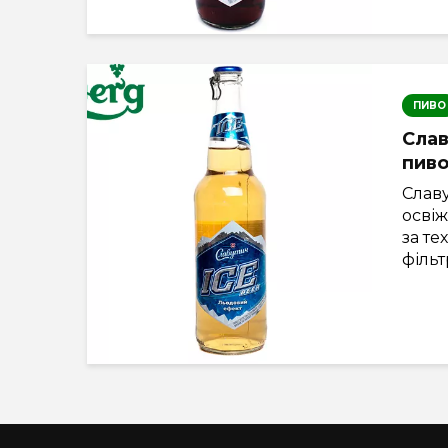
ПИВО
Слав
пив
Слав
осві
за те
фільт