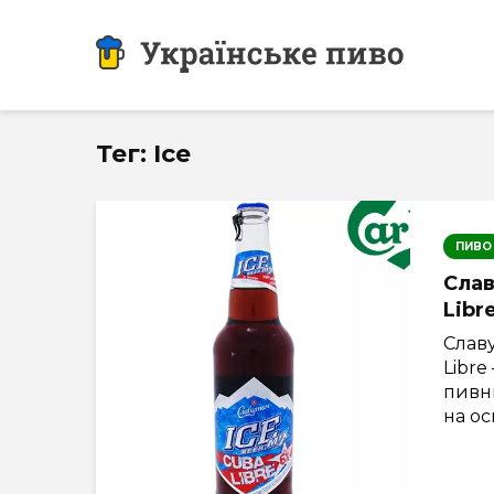
Тег: Ice
ПИВО
Слав
Libr
Славу
Libre
пивн
на осн