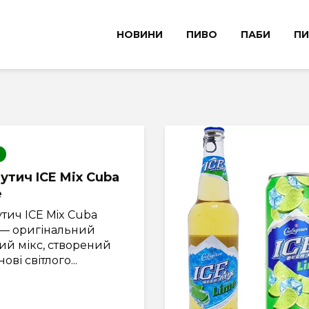
НОВИНИ
ПИВО
ПАБИ
ПИ
утич ICE Mix Cuba
e
тич ICE Mix Cuba
 — оригінальний
ий мікс, створений
ові світлого...