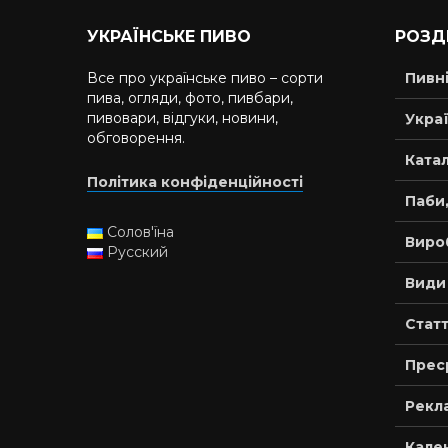
УКРАЇНСЬКЕ ПИВО
РОЗД
Все про українське пиво – сорти
Пивн
пива, огляди, фото, пивбари,
пивовари, відгуки, новини,
Украї
обговорення.
Катал
Політика конфіденційності
Паби,
Солов'їна
Виро
Русский
Види
Статт
Прес
Рекла
Кале