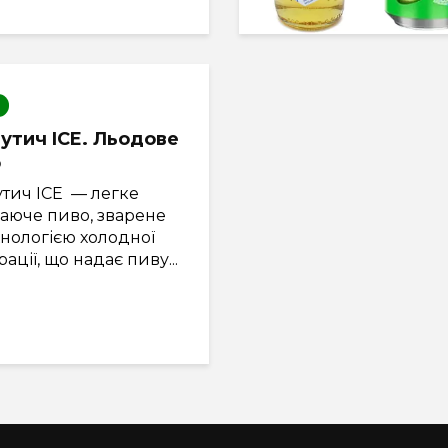
утич ICE. Льодове
о
утич ICE — легке
жаюче пиво, зварене
хнологією холодної
рації, що надає пиву...