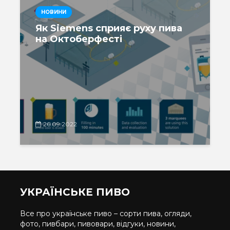
НОВИНИ
Як Siemens сприяє руху пива
на Октоберфесті
26.09.2022
УКРАЇНСЬКЕ ПИВО
Все про українське пиво – сорти пива, огляди,
фото, пивбари, пивовари, відгуки, новини,