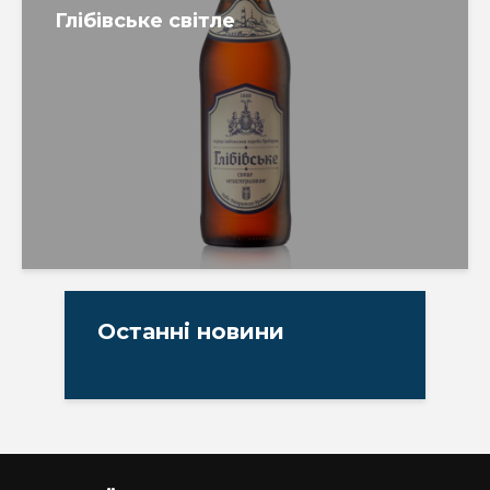
Глібівське світле
Останні новини