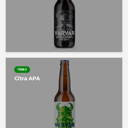
ПИВО
Citra APA