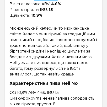
Вміст алкоголю ABV:
4.6%
Рівень гіркоти IBU:
13
Щільність:
10.9%
Мюнхенський хелес, чи то мюнхенське
світле. Хелес менш гіркий за традиційний
німецький пілс, більш солодово округлий і
трав’яно-квітковий. Такий, щоб влітку у
біргартені сидіти і неспішно цмулити за
бесідами з друзями. Хотіли назвати його
Hell yes, але виявилося, що таких надто
багато, тому розвернулися на 180° і
виявилося, що так навіть краще.
Характеристики пива Hell No
OG 10,9% ABV 4,6% IBU 13
Смакує: округла ненав’язлива солодовість,
м’яка гіркота, хрусткий