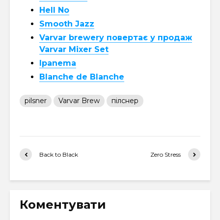
Hell No
Smooth Jazz
Varvar brewery повертає у продаж
Varvar Mixer Set
Ipanema
Blanche de Blanche
pilsner
Varvar Brew
пілснер
Back to Black
Zero Stress
Коментувати