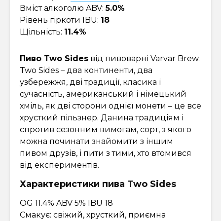
Вміст алкоголю ABV:
5.0%
Рівень гіркоти IBU:
18
Щільність:
11.4%
Пиво Two Sides
від пивоварні Varvar Brew.
Two Sides – два континенти, два
узбережжя, дві традиції, класика і
сучасність, американський і німецький
хміль, як дві сторони однієї монети – це все
хрусткий пільзнер. Данина традиціям і
спротив сезонним вимогам, сорт, з якого
можна починати знайомити з іншим
пивом друзів, і пити з тими, хто втомився
від експериментів.
Характеристики пива Two Sides
OG 11.4% ABV 5% IBU 18
Смакує: свіжий, хрусткий, приємна