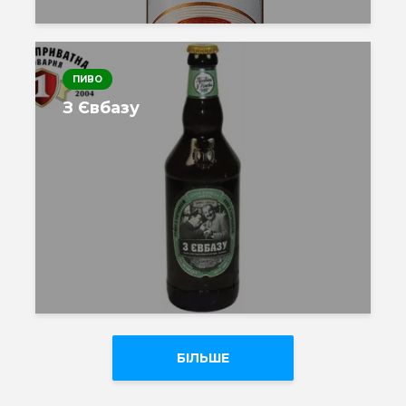
ПИВО
З Євбазу
БІЛЬШЕ