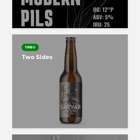
ПИВО
Two Sides