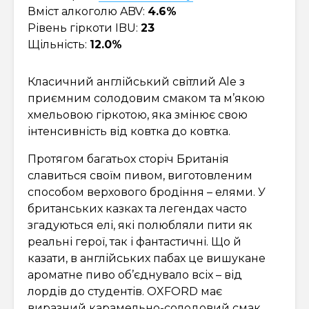
Вміст алкоголю ABV:
4.6%
Рівень гіркоти IBU:
23
Щільність:
12.0%
Класичний англійський світлий Ale з
приємним солодовим смаком та м’якою
хмельовою гіркотою, яка змінює свою
інтенсивність від ковтка до ковтка.
Протягом багатьох сторіч Британія
славиться своїм пивом, виготовленим
способом верхового бродіння – елями. У
британських казках та легендах часто
згадуються елі, які полюбляли пити як
реальні герої, так і фантастичні. Що й
казати, в англійських пабах це вишукане
ароматне пиво об’єднувало всіх – від
лордів до студентів. OXFORD має
виразний карамельно-солодовий смак,