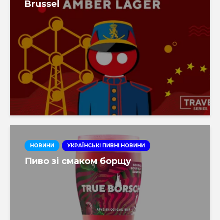
Brussel
НОВИНИ
УКРАЇНСЬКІ ПИВНІ НОВИНИ
Пиво зі смаком борщу