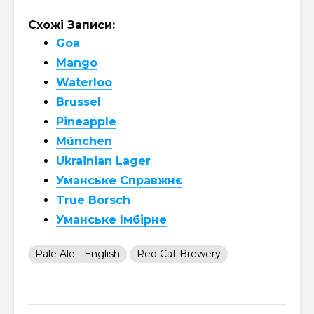
Схожі Записи:
Goa
Mango
Waterloo
Brussel
Pineapple
München
Ukrainian Lager
Уманське Справжнє
True Borsch
Уманське Імбірне
Pale Ale - English
Red Cat Brewery