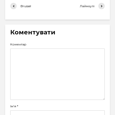
Brussel
Лаймхулі
Коментувати
Коментар
Ім'я
*