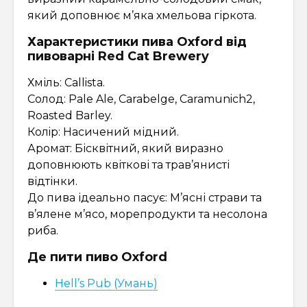
який доповнює м’яка хмельова гіркота.
Характеристики пива Oxford від
пивоварні Red Cat Brewery
Хміль: Callista.
Солод: Pale Ale, Carabelge, Caramunich2,
Roasted Barley.
Колiр: Насичений мідний.
Аромат: Бісквітний, який виразно
доповнюють квіткові та трав’янисті
відтінки.
До пива ідеально пасує: М’ясні страви та
в’ялене м’ясо, морепродукти та несолона
риба.
Де пити пиво Oxford
Hell’s Pub (Умань)