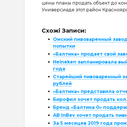
цены планы продать объект до конц
Универсиаде этот район Красноярс
Схожі Записи:
Омский пивоваренный завод
попытки
«Балтика» продает свой зав
Heineken запланировала вый
года
Старейший пивоваренный зав
рублей
«Балтика» представила отче
Бирофил хочет продать колл
Бренд «Балтика 0» поддержи
AB InBev хочет продать пив
За 5 месяцев 2019 года прои