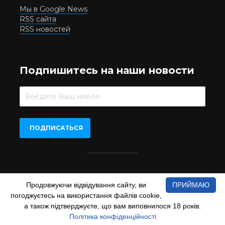
Мы в Google News
RSS сайта
RSS новостей
Подпишитесь на наши новости
Beer.UA © 2016-2022
Продовжуючи відвідування сайту, ви
ПРИЙМАЮ
При копіюванні матеріалів з сайту обов'язкове пряме
погоджуєтесь на використання файлів cookie,
відкрите для пошукових систем гіперпосилання на сайт
www.beer.ua
а також підтверджуєте, що вам виповнилося 18 років.
Політика конфіденційності