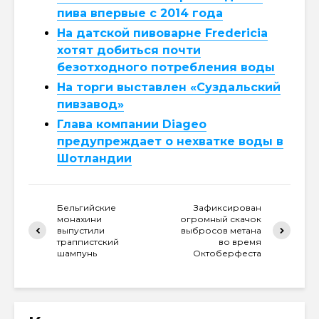
пива впервые с 2014 года
На датской пивоварне Fredericia
хотят добиться почти
безотходного потребления воды
На торги выставлен «Суздальский
пивзавод»
Глава компании Diageo
предупреждает о нехватке воды в
Шотландии
Бельгийские
Зафиксирован
монахини
огромный скачок
выпустили
выбросов метана
траппистский
во время
шампунь
Октоберфеста