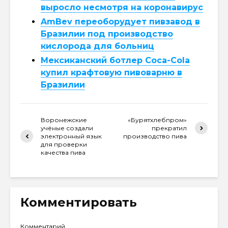
выросло несмотря на коронавирус
AmBev переоборудует пивзавод в
Бразилии под производство
кислорода для больниц
Мексиканский ботлер Coca-Cola
купил крафтовую пивоварню в
Бразилии
Воронежские
«Бурятхлебпром»
учёные создали
прекратил
электронный язык
производство пива
для проверки
качества пива
Комментировать
Комментарий