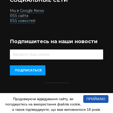
Мы в Google News
RSS сайта
RSS новостей
Подпишитесь на наши новости
Beer.UA © 2016-2022
Продовжуючи відвідування сайту, ви
ПРИЙМАЮ
При копіюванні матеріалів з сайту обов'язкове пряме
погоджуєтесь на використання файлів cookie,
відкрите для пошукових систем гіперпосилання на сайт
www.beer.ua
а також підтверджуєте, що вам виповнилося 18 років.