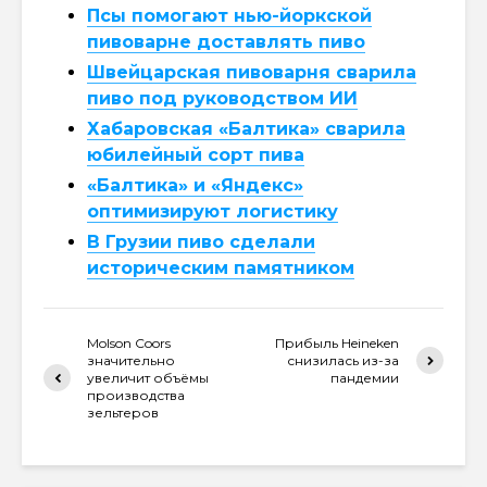
Псы помогают нью-йоркской
пивоварне доставлять пиво
Швейцарская пивоварня сварила
пиво под руководством ИИ
Хабаровская «Балтика» сварила
юбилейный сорт пива
«Балтика» и «Яндекс»
оптимизируют логистику
В Грузии пиво сделали
историческим памятником
Molson Coors
Прибыль Heineken
значительно
снизилась из-за
увеличит объёмы
пандемии
производства
зельтеров