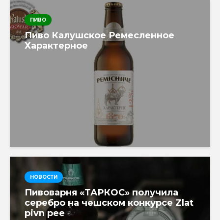
ПИВО
Пиво Калушское Ремесленное
Характерное
НОВОСТИ
Пивоварня «ТАРКОС» получила
серебро на чешском конкурсе Zlat
pivn pee