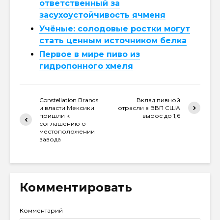
ответственный за
засухоустойчивость ячменя
Учёные: солодовые ростки могут
стать ценным источником белка
Первое в мире пиво из
гидропонного хмеля
Constellation Brands
Вклад пивной
и власти Мексики
отрасли в ВВП США
пришли к
вырос до 1,6
соглашению о
местоположении
завода
Комментировать
Комментарий