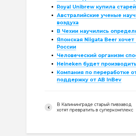
Royal Unibrew купила стар
Австралийские ученые науч
воздуха
В Чехии научились определя
Японская Niigata Beer хоче
России
Человеческий организм спо
Heineken будет производить 
Компания по переработке о
поддержку от AB InBev
В Калининграде старый пивзавод
хотят превратить в суперкомплекс