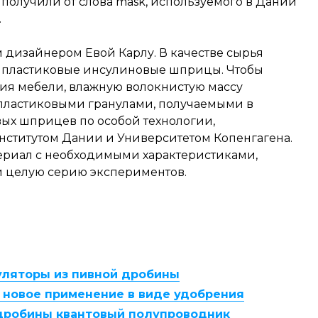
ья получили от слова mask, используемого в Дании
.
 дизайнером Евой Карлу. В качестве сырья
и пластиковые инсулиновые шприцы. Чтобы
ния мебели, влажную волокнистую массу
 пластиковыми гранулами, получаемыми в
вых шприцев по особой технологии,
нститутом Дании и Университетом Копенгагена.
ериал с необходимыми характеристиками,
и целую серию экспериментов.
уляторы из пивной дробины
новое применение в виде удобрения
 дробины квантовый полупроводник