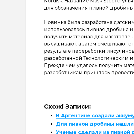
Nordisk. Название Mask Stool стул
для обозначения пивной дробины
Новинка была разработана датским
использовалась пивная дробина 
получить материал для изготовле
высушивают, а затем смешивают с
результате переработки инсулино
разработанной Технологическим и
Прежде чем удалось получить мат
разработчикам пришлось провест
Схожі Записи:
В Аргентине создали аккум
Для пивной дробины нашли 
Ученые сделали из пивной