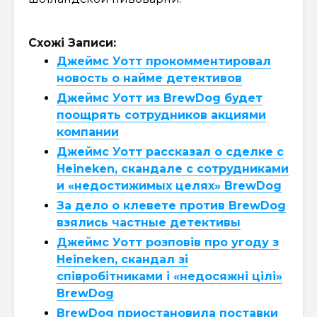
Схожі Записи:
Джеймс Уотт прокомментировал
новость о найме детективов
Джеймс Уотт из BrewDog будет
поощрять сотрудников акциями
компании
Джеймс Уотт рассказал о сделке с
Heineken, скандале с сотрудниками
и «недостижимых целях» BrewDog
За дело о клевете против BrewDog
взялись частные детективы
Джеймс Уотт розповів про угоду з
Heineken, скандал зі
співробітниками і «недосяжні цілі»
BrewDog
BrewDog приостановила поставки