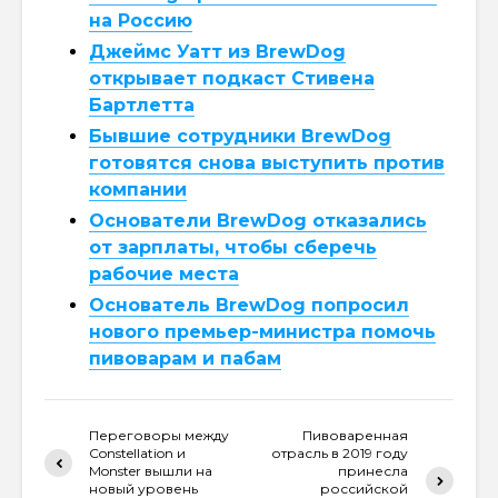
на Россию
Джеймс Уатт из BrewDog
открывает подкаст Стивена
Бартлетта
Бывшие сотрудники BrewDog
готовятся снова выступить против
компании
Основатели BrewDog отказались
от зарплаты, чтобы сберечь
рабочие места
Основатель BrewDog попросил
нового премьер-министра помочь
пивоварам и пабам
Переговоры между
Пивоваренная
Constellation и
отрасль в 2019 году
Monster вышли на
принесла
новый уровень
российской