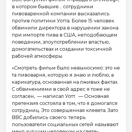
в котором бывшие… сотрудники
пивоваренной компании высказались
против политики Уотта. Более 15 человек
обвинили директора в нарушении закона
при импорте пива в США, неподобающем
поведении, злоупотреблении властью,
домогательствах и создании токсичной
рабочей атмосферы.
«Смотреть фильм было невыносимо: это не
та пивоварня, которую я знаю и люблю, а
карикатура, основанная на лживых фактах.
С обвинениями в свой адрес я тоже не
согласен, — написал Уотт. — Основная
претензия состояла в том, что я домогался
сотрудниц. Это совершенная клевета. Зато
BBC добились своего: теперь
пользователи социальных сетей называют
меня худшим человеком на свете».