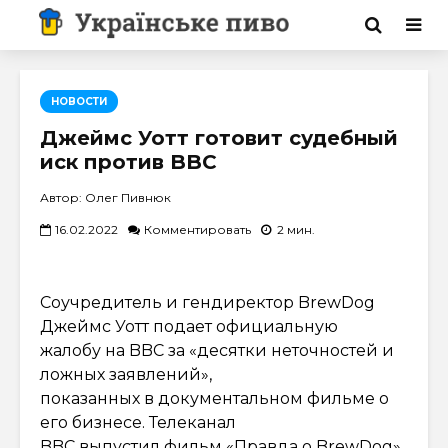
НОВОСТИ
Джеймс Уотт готовит судебный
иск против BBC
Автор: Олег Пивнюк
16.02.2022
Комментировать
2 мин.
Соучредитель и гендиректор BrewDog
Джеймс Уотт подает официальную
жалобу на BBC за «десятки неточностей и
ложных заявлений»,
показанных в документальном фильме о
его бизнесе. Телеканал
BBC выпустил фильм «Правда о BrewDog»,