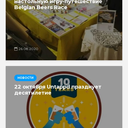
настольную игру-путешествие
Belgian Beers Race
26.08.2020
НОВОСТИ
22 октября Untappd празднует
десятилетие