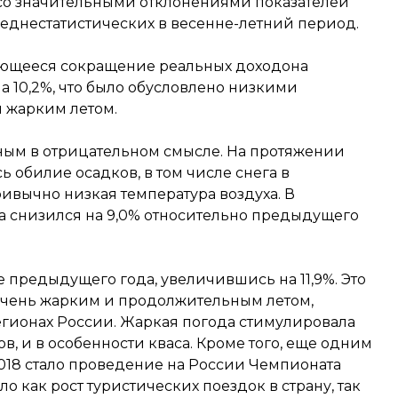
со значительными отклонениями показателей
среднестатистических в весенне-летний период.
жающееся сокращение реальных доходона
а 10,2%, что было обусловлено низкими
и жарким летом.
ьным в отрицательном смысле. На протяжении
 обилие осадков, в том числе снега в
ривычно низкая температура воздуха. В
а снизился на 9,0% относительно предыдущего
е предыдущего года, увеличившись на 11,9%. Это
 очень жарким и продолжительным летом,
егионах России. Жаркая погода стимулировала
, и в особенности кваса. Кроме того, еще одним
018 стало проведение на России Чемпионата
о как рост туристических поездок в страну, так