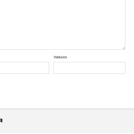
Website
я