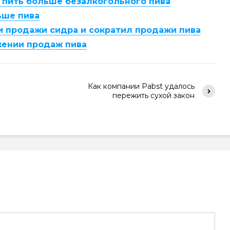
пить больше безалкогольного пива
ьше пива
и продажи сидра и сократил продажи пива
жении продаж пива
Как компании Pabst удалось
пережить сухой закон