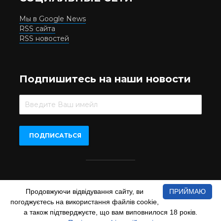
Мы в Google News
RSS сайта
RSS новостей
Подпишитесь на наши новости
Beer.UA © 2016-2022
Продовжуючи відвідування сайту, ви
ПРИЙМАЮ
При копіюванні матеріалів з сайту обов'язкове пряме
погоджуєтесь на використання файлів cookie,
відкрите для пошукових систем гіперпосилання на сайт
а також підтверджуєте, що вам виповнилося 18 років.
www.beer.ua